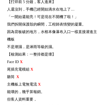
【打烊前 5 分鐘，客人進來】
人還沒到，手機已經開始滴水在地上了…
「一開始還能亮！可是現在不開機了啦！」
我們拆開保護殼的瞬間，工程師表情變的凝重。
因為背板破的地方，水根本像瀑布入口一樣直接灌進主
機板
不是潮濕，是淋雨等級的濕。
【檢測結果：一整排都是壞】
Face ID
X
尾插充電模組
X
聽筒
X
主機板上電無電流
X
能壞的，幾乎算報銷。
但客人資料重要，