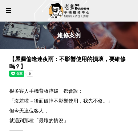
維修案例
【屋漏偏逢連夜雨：不影響使用的損壞，要維修
嗎？】
很多客人手機背板摔破，都會說：
「沒差啦～後面破掉不影響使用，我先不修。」
但今天這位客人，
就遇到那種「最壞的情況」
⸻