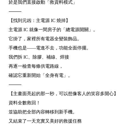
於是我們直接啟動「救資料模式」
⸻
【找到元凶：主電源 IC 燒掉】
主電源 IC 就像一間房子的「總電源開關」。
它掛了，家裡所有電器全變裝飾品。
手機也是——電進不去，功能全面停擺。
我們拆 IC、除膠、補線、焊接
再逐一檢查每條供電路線，
確認它重新開始「全身有電」。
⸻
【主畫面亮起的那一秒，可以想像客人的笑容多開心】
資料全數救回！
並協助把全部內容轉移到新手機。
又結束了一天充實又美好的救援任務