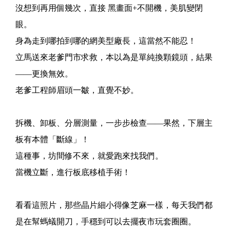
沒想到再用個幾次，直接 黑畫面+不開機，美肌變閉
眼。
身為走到哪拍到哪的網美型廠長，這當然不能忍！
立馬送來老爹門市求救，本以為是單純換顆鏡頭，結果
——更換無效。
老爹工程師眉頭一皺，直覺不妙。
拆機、卸板、分層測量，一步步檢查——果然，下層主
板有本體「斷線」！
這種事，坊間修不來，就愛跑來找我們。
當機立斷，進行板底移植手術！
看看這照片，那些晶片細小得像芝麻一樣，每天我們都
是在幫螞蟻開刀，手穩到可以去擺夜市玩套圈圈。