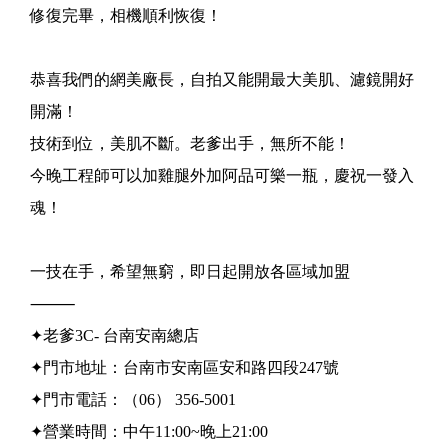
修復完畢，相機順利恢復！
恭喜我們的網美廠長，自拍又能開最大美肌、濾鏡開好
開滿！
技術到位，美肌不斷。老爹出手，無所不能！
今晚工程師可以加雞腿外加阿品可樂一瓶，慶祝一發入
魂！
一技在手，希望無窮，即日起開放各區域加盟
⸻
✦老爹3C- 台南安南總店
✦門市地址：台南市安南區安和路四段247號
✦門市電話：（06） 356-5001
✦營業時間：中午11:00~晚上21:00