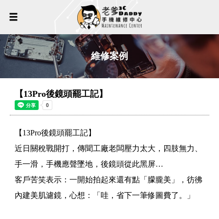
維修案例
【13Pro後鏡頭罷工記】
【13Pro後鏡頭罷工記】
近日關稅戰開打，傳聞工廠老闆壓力太大，四肢無力、
手一滑，手機應聲墜地，後鏡頭從此黑屏…
客戶苦笑表示：一開始拍起來還有點「朦朧美」，彷彿
內建美肌濾鏡，心想：「哇，省下一筆修圖費了。」